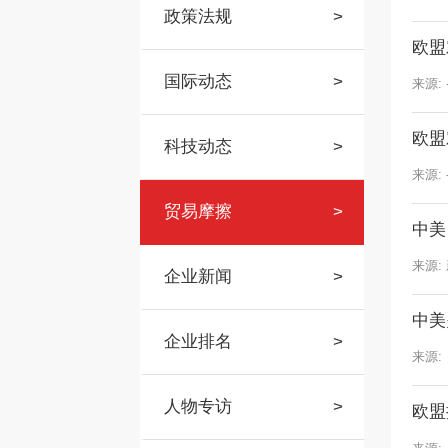
政策法规
>
欧盟
国际动态
>
来源: 
欧盟
科技动态
>
来源: 
贸易摩擦
>
中美
来源:
企业新闻
>
中美
企业排名
>
来源:
人物专访
>
欧盟