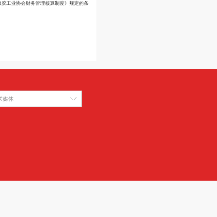
则，收取会员单位的会费严格按照《中国橡胶工业协会财务管理核算制度》规定的
标准和办法同时废止。
协会
相关媒体