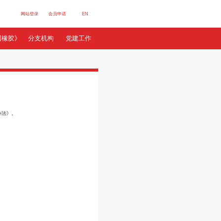
网站登录
会员申请
E
行业数据
服务站群
《中国橡胶》
分支机构
党建
纳标准与办法
来源: 中国橡胶工业协会官方网站
订阅
制定《中国橡胶工业协会会费缴纳标准与办法》。
纳会费5万元。