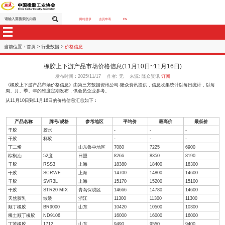
网站登录
会员申请
EN
当前位置：
首页
>
行业数据
>
价格信息
橡胶上下游产品市场价格信息(11月10日~11月1
发布时间：2025/11/17 作者: 无 来源: 隆众资讯
订阅
《橡胶上下游产品市场价格信息》由第三方数据资讯公司-隆众资讯提供，信息收
周、月、季、年的维度定期发布，供会员企业参考。
从11月10日到11月16日的价格信息汇总如下：
产品名称
牌号/规格
参考地区
平均价
最高
干胶
胶水
-
-
干胶
杯胶
-
-
丁二烯
山东鲁中地区
7080
7225
棕榈油
52度
日照
8266
8350
干胶
RSS3
上海
18380
18400