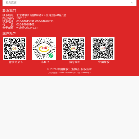
半钢轮胎
205/55R16
山东
190
190
------
免责声明：协会力求对使用的信息准确、信息所述内容及观点的客观公正，但不保
更。此信息仅供客户作为参考，并不构成对客户的直接决策建议，客户不应以此取
数据来源：隆众资讯
友情链接
|
法律声明
国家政府机构
相关机构及院校
相关商协会
相关媒体
联系我们
联系地址：北京市朝阳区拂林路9号景龙国际B座5层
邮政编码：100107
联系电话：010-84915391,010-84928330
传 真：010-84928101
电子邮箱：web@cria.org.cn
媒体矩阵