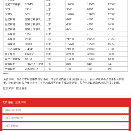
干胶
SCRWF
上海
14700
14800
干胶
SVR3L
上海
15170
15200
干胶
STR20 MIX
青岛保税区
14666
14780
天然胶乳
散装
浙江
11300
11300
顺丁橡胶
BR9000
山东
10420
10500
稀土顺丁橡胶
ND9106
16000
16000
丁苯橡胶
1712
山东
9490
9550
溶聚丁苯橡胶
2564S
山东
12000
12000
SBS
791-H
山东
9640
9700
SEBS
503
华东
12820
12900
合成胶乳
羧基丁腈胶乳
山东
4780
4800
合成胶乳
羧基丁腈胶乳
山东
4680
4700
合成胶乳
羧基丁苯胶乳
山东
4750
4750
丁基橡胶
1751
衡水
-
-
丁基橡胶
2030
江苏
21250
21250
丁腈橡胶
3305E
衡水
15470
15500
三元乙丙橡胶
J-4045
衡水
21900
21900
氯丁橡胶
CR322
衡水
36900
36900
异戊二烯橡胶
SKI-3
上海
13300
13300
全钢轮胎
12R22.5-18PR
山东
840
840