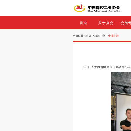
首页
关
当前位置：
首页
>
新闻中
近日，双钱轮胎