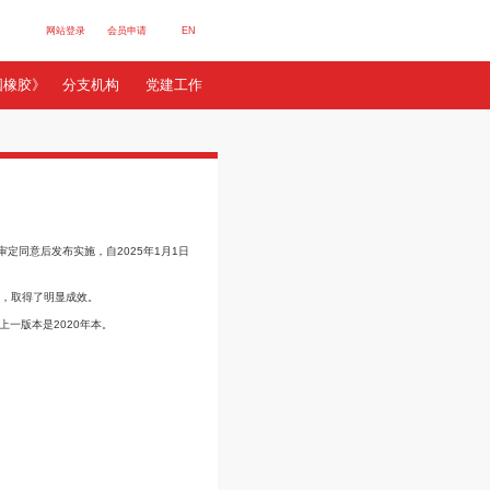
网站登录
会员申请
E
行业数据
服务站群
《中国橡胶》
分支机构
党建
地区鼓励建设！
志 来源: 《中国橡胶》杂志
订阅
《目录（2025年本）》），报请国务院审定同意后发布实施，自2025年1月1日
近年来，西部地区鼓励类产业政策深入实施，取得了明显成效。
引导西部地区产业发展方向的重要文件，上一版本是2020年本。
分列的西部地区鼓励类产业共564条。