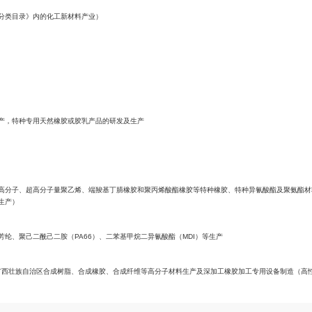
西部地区鼓励类产业
（2025年本）
橡胶行业相关
工业战略性新兴产业分类目录》内的化工新材料产业）
料生产
生产
黑新工艺开发及应用
、大型子午线轮胎生产，特种专用天然橡胶或胶乳产品的研发及生产
料研制生产