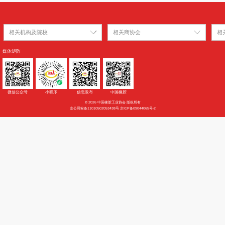
研发生产（包括医用高分子、超高分子量聚乙烯、端羧基丁腈橡胶和聚丙烯酸酯
料助剂等新材料研发生产）
料生产，包括氨纶、芳纶、聚己二酰己二胺（PA66）、二苯基甲烷二异氰酸酯（M
单套无水煤焦油深加工广西壮族自治区合成树脂、合成橡胶、合成纤维等高分子材
成套设备制造）
相关机构及院校
相关商
媒体矩阵
景龙国际B座5层
28330