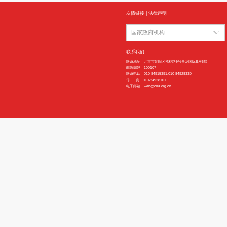
石化化工新材料产品
特种涂料、高分子材
宁夏回族自治区
高性能纤维及复合材
内蒙古自治区
15万吨/年及以上
节能环保型橡胶机械
友情链接
|
法律声明
国家政府机构
联系我们
联系地址：北京市朝阳区拂林路9号
邮政编码：100107
联系电话：010-84915391,010-849
传 真：010-84928101
电子邮箱：web@cria.org.cn